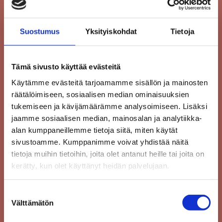
SUKUNIMI
*
Suostumus
Yksityiskohdat
Tietoja
PUHELIN
Tämä sivusto käyttää evästeitä
Käytämme evästeitä tarjoamamme sisällön ja mainosten
räätälöimiseen, sosiaalisen median ominaisuuksien
tukemiseen ja kävijämäärämme analysoimiseen. Lisäksi
SÄHKÖPOSTI
*
jaamme sosiaalisen median, mainosalan ja analytiikka-
alan kumppaneillemme tietoja siitä, miten käytät
sivustoamme. Kumppanimme voivat yhdistää näitä
tietoja muihin tietoihin, joita olet antanut heille tai joita on
VIESTI
*
kerätty, kun olet käyttänyt heidän palvelujaan.
Suostumuksen
Välttämätön
valinta