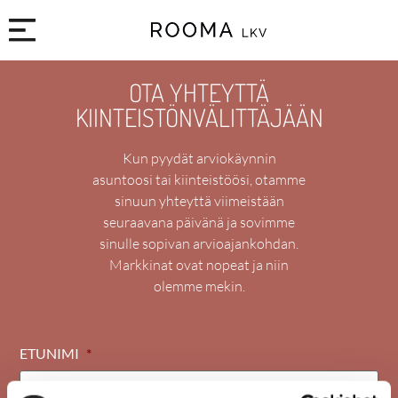
OTA YHTEYTTÄ
KIINTEISTÖNVÄLITTÄJÄÄN
Kun pyydät arviokäynnin
asuntoosi tai kiinteistöösi, otamme
sinuun yhteyttä viimeistään
seuraavana päivänä ja sovimme
sinulle sopivan arvioajankohdan.
Markkinat ovat nopeat ja niin
olemme mekin.
ETUNIMI
*