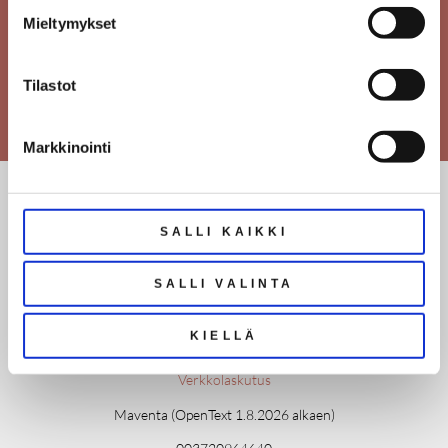
Mieltymykset
Tilastot
Markkinointi
ROOMA LKV
SALLI KAIKKI
Tampellan esplanadi 6, 33100 Tampere
010 424 1100
toimisto@roomalkv.fi
SALLI VALINTA
Aukioloajat
KIELLÄ
MA-TO 9-15
Verkkolaskutus
Maventa (OpenText 1.8.2026 alkaen)