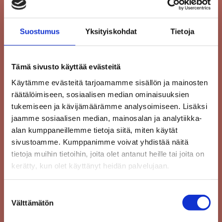
SUKUNIMI
*
Suostumus
Yksityiskohdat
Tietoja
PUHELIN
Tämä sivusto käyttää evästeitä
Käytämme evästeitä tarjoamamme sisällön ja mainosten
räätälöimiseen, sosiaalisen median ominaisuuksien
tukemiseen ja kävijämäärämme analysoimiseen. Lisäksi
SÄHKÖPOSTI
*
jaamme sosiaalisen median, mainosalan ja analytiikka-
alan kumppaneillemme tietoja siitä, miten käytät
sivustoamme. Kumppanimme voivat yhdistää näitä
tietoja muihin tietoihin, joita olet antanut heille tai joita on
VIESTI
*
kerätty, kun olet käyttänyt heidän palvelujaan.
Suostumuksen
Välttämätön
valinta