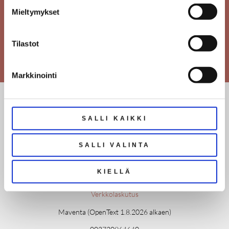
Mieltymykset
Tilastot
Markkinointi
ROOMA LKV
SALLI KAIKKI
Tampellan esplanadi 6, 33100 Tampere
010 424 1100
toimisto@roomalkv.fi
SALLI VALINTA
Aukioloajat
KIELLÄ
MA-TO 9-15
Verkkolaskutus
Maventa (OpenText 1.8.2026 alkaen)