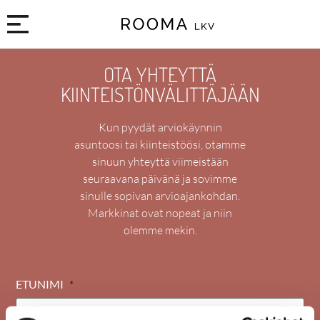
OTA YHTEYTTÄ
KIINTEISTÖNVÄLITTÄJÄÄN
Kun pyydät arviokäynnin
asuntoosi tai kiinteistöösi, otamme
sinuun yhteyttä viimeistään
seuraavana päivänä ja sovimme
sinulle sopivan arvioajankohdan.
Markkinat ovat nopeat ja niin
olemme mekin.
ETUNIMI
*