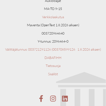
Aukioloajat
MA-TO 9-15
Verkkolaskutus
Maventa (OpenText 1.8.2026 alkaen)
003720964640
Y-tunnus: 2096464-0
Välittäjätunnus: 003721291126 (
003708599126 1.8.2026 alkaen)
DABAFIHH
Tietosuoja
Sisällöt