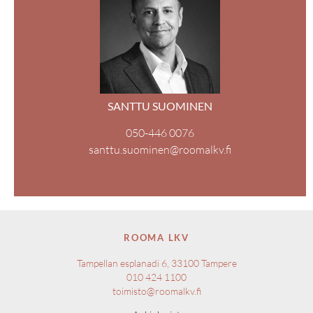
SANTTU SUOMINEN
050-446 0076
santtu.suominen@roomalkv.fi
ROOMA LKV
Tampellan esplanadi 6, 33100 Tampere
010 424 1100
toimisto@roomalkv.fi