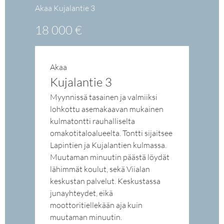
Akaa Kujalantie 3
18 000 €
Akaa
Kujalantie 3
Myynnissä tasainen ja valmiiksi
lohkottu asemakaavan mukainen
kulmatontti rauhalliselta
omakotitaloalueelta. Tontti sijaitsee
Lapintien ja Kujalantien kulmassa.
Muutaman minuutin päästä löydät
lähimmät koulut, sekä Viialan
keskustan palvelut. Keskustassa
junayhteydet, eikä
moottoritiellekään aja kuin
muutaman minuutin.