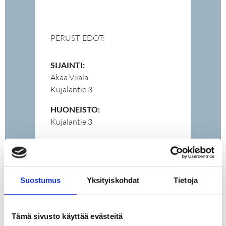
PERUSTIEDOT:
SIJAINTI:
Akaa Viiala
Kujalantie 3
HUONEISTO:
Kujalantie 3
TYYPPI:
omakotitalotontti
VELATON
Suostumus
Yksityiskohdat
Tietoja
HINTA:
18 000 €
Tämä sivusto käyttää evästeitä
MYYNTIHINTA: