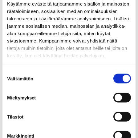
18 000 €
Käytämme evästeitä tarjoamamme sisällön ja mainosten
räätälöimiseen, sosiaalisen median ominaisuuksien
VAPAUTUMINEN:
tukemiseen ja kävijämäärämme analysoimiseen. Lisäksi
heti
jaamme sosiaalisen median, mainosalan ja analytiikka-
alan kumppaneillemme tietoja siitä, miten käytät
RAKENNUSVUOSI:
sivustoamme. Kumppanimme voivat yhdistää näitä
YLEISKUNTO:
tietoja muihin tietoihin, joita olet antanut heille tai joita on
kerätty, kun olet käyttänyt heidän palvelujaan.
ASUINPINTA-
ALA:
Suostumuksen
0,0 m²
Välttämätön
valinta
HUONELUKU:
ei luokiteltu
Mieltymykset
KERROS:
0 / 0
Tilastot
ENERGIALUOKKA:
Ei lain vaatimaa energiatodistusta
Markkinointi