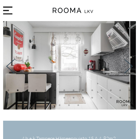
1
2
3
4
5
6
7
8
9
10
11
12
13
14
15
16
17
18
19
20
21
22
23
24
25
26
27
28
29
30
31
4 h + k Tampere Hämeenpuisto 15 A 4, 82m2