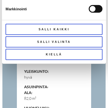
248 694 €
Markkinointi
YHTIÖVASTIKE:
472 €
( Hoitovastike: 319 € + Rahoitusvastike:
SALLI KAIKKI
152 € )
VAPAUTUMINEN:
SALLI VALINTA
sopimuksen mukaan
KIELLÄ
RAKENNUSVUOSI:
1957
YLEISKUNTO:
hyvä
ASUINPINTA-
ALA:
82,0 m²
HUONELUKU: