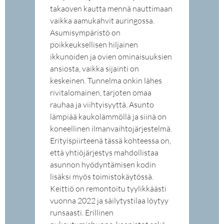
takaoven kautta mennä nauttimaan
vaikka aamukahvit auringossa.
Asumisympäristö on
poikkeuksellisen hiljainen
ikkunoiden ja ovien ominaisuuksien
ansiosta, vaikka sijainti on
keskeinen. Tunnelma onkin lähes
rivitalomainen, tarjoten omaa
rauhaa ja viihtyisyyttä. Asunto
lämpiää kaukolämmöllä ja siinä on
koneellinen ilmanvaihtojärjestelmä.
Erityispiirteenä tässä kohteessa on,
että yhtiöjärjestys mahdollistaa
asunnon hyödyntämisen kodin
lisäksi myös toimistokäytössä.
Keittiö on remontoitu tyylikkäästi
vuonna 2022 ja säilytystilaa löytyy
runsaasti. Erillinen