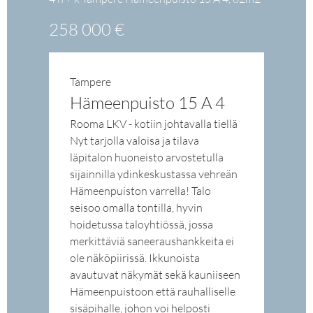
258 000 €
Tampere
Hämeenpuisto 15 A 4
Rooma LKV - kotiin johtavalla tiellä
Nyt tarjolla valoisa ja tilava
läpitalon huoneisto arvostetulla
sijainnilla ydinkeskustassa vehreän
Hämeenpuiston varrella! Talo
seisoo omalla tontilla, hyvin
hoidetussa taloyhtiössä, jossa
merkittäviä saneeraushankkeita ei
ole näköpiirissä. Ikkunoista
avautuvat näkymät sekä kauniiseen
Hämeenpuistoon että rauhalliselle
sisäpihalle, johon voi helposti