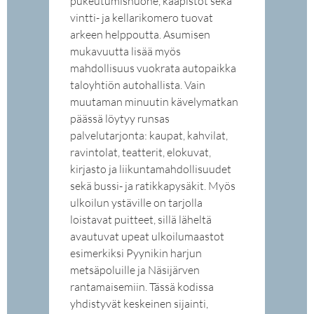
pukeutumishuone, kaapistot sekä
vintti- ja kellarikomero tuovat
arkeen helppoutta. Asumisen
mukavuutta lisää myös
mahdollisuus vuokrata autopaikka
taloyhtiön autohallista. Vain
muutaman minuutin kävelymatkan
päässä löytyy runsas
palvelutarjonta: kaupat, kahvilat,
ravintolat, teatterit, elokuvat,
kirjasto ja liikuntamahdollisuudet
sekä bussi- ja ratikkapysäkit. Myös
ulkoilun ystäville on tarjolla
loistavat puitteet, sillä läheltä
avautuvat upeat ulkoilumaastot
esimerkiksi Pyynikin harjun
metsäpoluille ja Näsijärven
rantamaisemiin. Tässä kodissa
yhdistyvät keskeinen sijainti,