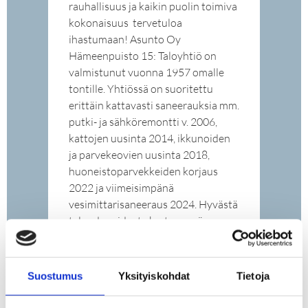
rauhallisuus ja kaikin puolin toimiva
kokonaisuus  tervetuloa
ihastumaan! Asunto Oy
Hämeenpuisto 15: Taloyhtiö on
valmistunut vuonna 1957 omalle
tontille. Yhtiössä on suoritettu
erittäin kattavasti saneerauksia mm.
putki- ja sähköremontti v. 2006,
kattojen uusinta 2014, ikkunoiden
ja parvekeovien uusinta 2018,
huoneistoparvekkeiden korjaus
2022 ja viimeisimpänä
vesimittarisaneeraus 2024. Hyvästä
taloudenpidosta kertoo myös
erittäin taloudellinen hoitovastike
3,90 euroa / m2. Lisätietoja
kohteesta, Taru Salonen p. 050 446
Suostumus
Yksityiskohdat
Tietoja
0072 Myyntineuvottelija, KTM
Rooma LKV