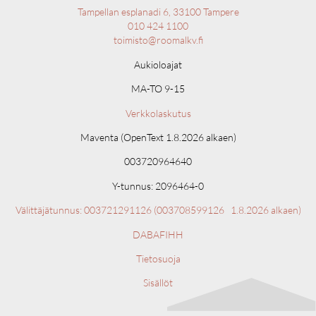
Tampellan esplanadi 6, 33100 Tampere
010 424 1100
toimisto@roomalkv.fi
Aukioloajat
MA-TO 9-15
Verkkolaskutus
Maventa (OpenText 1.8.2026 alkaen)
003720964640
Y-tunnus: 2096464-0
Välittäjätunnus: 003721291126 (
003708599126 1.8.2026 alkaen)
DABAFIHH
Tietosuoja
Sisällöt