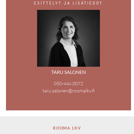
ESITTELYT JA LISÄTIEDOT
TARU SALONEN
050-446 0072
taru.salonen@roomalkv.fi
ROOMA LKV