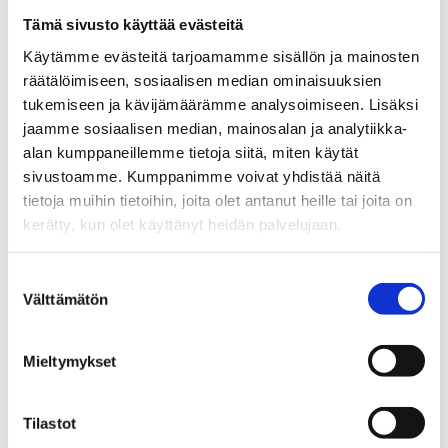
Tämä sivusto käyttää evästeitä
Käytämme evästeitä tarjoamamme sisällön ja mainosten
räätälöimiseen, sosiaalisen median ominaisuuksien
PERUSTIEDOT:
tukemiseen ja kävijämäärämme analysoimiseen. Lisäksi
jaamme sosiaalisen median, mainosalan ja analytiikka-
SIJAINTI:
alan kumppaneillemme tietoja siitä, miten käytät
Tampere Hämeenpuisto
sivustoamme. Kumppanimme voivat yhdistää näitä
Hämeenpuisto 15 A 4
tietoja muihin tietoihin, joita olet antanut heille tai joita on
HUONEISTO:
kerätty, kun olet käyttänyt heidän palvelujaan.
Hämeenpuisto 15 A 4
Suostumuksen
TYYPPI:
Välttämätön
valinta
kerrostalo
VELATON
Mieltymykset
HINTA:
258 000 €
Tilastot
MYYNTIHINTA: