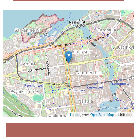
Leaflet
, \r\n©
OpenStreetMap
contributors