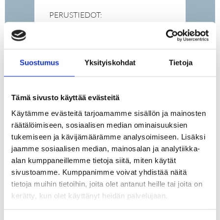
PERUSTIEDOT:
SIJAINTI:
Tampere Tammela
Suostumus
Yksityiskohdat
Tietoja
Kullervonkatu 12
HUONEISTO:
Kullervonkatu 12 C 96
Tämä sivusto käyttää evästeitä
Käytämme evästeitä tarjoamamme sisällön ja mainosten
TYYPPI:
räätälöimiseen, sosiaalisen median ominaisuuksien
kerrostalo
tukemiseen ja kävijämäärämme analysoimiseen. Lisäksi
VELATON
jaamme sosiaalisen median, mainosalan ja analytiikka-
HINTA:
alan kumppaneillemme tietoja siitä, miten käytät
414 600 €
sivustoamme. Kumppanimme voivat yhdistää näitä
tietoja muihin tietoihin, joita olet antanut heille tai joita on
MYYNTIHINTA:
kerätty, kun olet käyttänyt heidän palvelujaan.
128 830 €