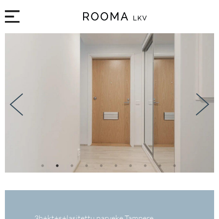
1
2
3
4
5
6
7
8
9
10
3h+kt+s+lasitettu parveke Tampere