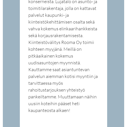
konserneista. Lujatalo on asunto- ja
toimitilarakentaja, jolla on kattavat
palvelut kaupunki- ja
kiinteistökehittämisen osalta sekä
vahva kokemus elinkaarihankkeista
sekä korjausrakentamisesta.
Kiinteistövälitys Rooma Oy toimii
kohteen myyjänä. Meillä on
pitkäaikainen kokemus
uudisasuntojen myynnistä.
Kauttamme saat asiantuntevan
palvelun aiemman kotisi myyntiin ja
tarvittaessa myös
rahoitustarjouksen yhteistyö
pankeiltamme. Muuttamaan näihin
uusiin koteihin pääset heti
kaupanteosta alkaen!