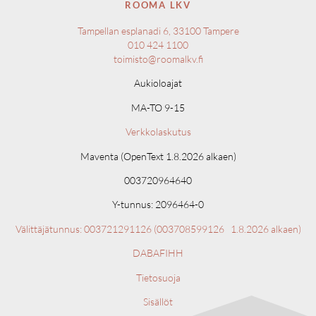
ROOMA LKV
Tampellan esplanadi 6, 33100 Tampere
010 424 1100
toimisto@roomalkv.fi
Aukioloajat
MA-TO 9-15
Verkkolaskutus
Maventa (OpenText 1.8.2026 alkaen)
003720964640
Y-tunnus: 2096464-0
Välittäjätunnus: 003721291126 (
003708599126 1.8.2026 alkaen)
DABAFIHH
Tietosuoja
Sisällöt