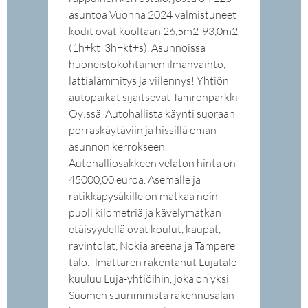
asuntoa Vuonna 2024 valmistuneet
kodit ovat kooltaan 26,5m2-93,0m2
(1h+kt  3h+kt+s). Asunnoissa
huoneistokohtainen ilmanvaihto,
lattialämmitys ja viilennys! Yhtiön
autopaikat sijaitsevat Tamronparkki
Oy:ssä. Autohallista käynti suoraan
porraskäytäviin ja hissillä oman
asunnon kerrokseen.
Autohalliosakkeen velaton hinta on
45000,00 euroa. Asemalle ja
ratikkapysäkille on matkaa noin
puoli kilometriä ja kävelymatkan
etäisyydellä ovat koulut, kaupat,
ravintolat, Nokia areena ja Tampere
talo. Ilmattaren rakentanut Lujatalo
kuuluu Luja-yhtiöihin, joka on yksi
Suomen suurimmista rakennusalan