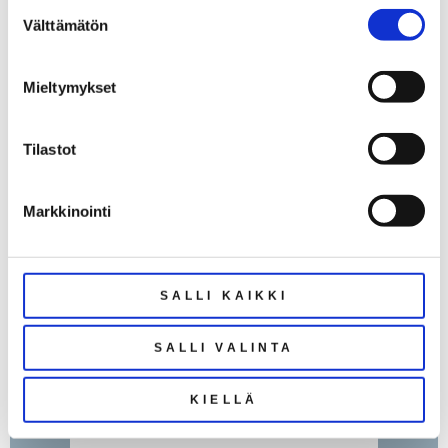
YHTIÖVASTIKE:
Suostumuksen
Välttämätön
2 217 €
valinta
( Hoitovastike: 422 € + Rahoitusvastike: 1
795 € )
Mieltymykset
VAPAUTUMINEN:
heti
Tilastot
RAKENNUSVUOSI:
2024
Markkinointi
YLEISKUNTO:
uusi
SALLI KAIKKI
ASUINPINTA-
ALA:
SALLI VALINTA
71,0 m²
HUONELUKU:
KIELLÄ
kolmio