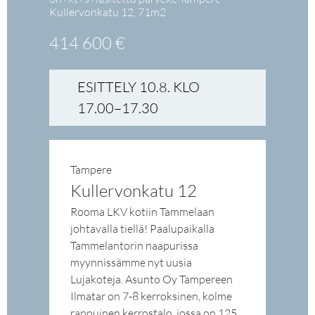
Kullervonkatu 12, 71m2
414 600 €
ESITTELY 10.8. KLO
17.00–17.30
Tampere
Kullervonkatu 12
Rooma LKV kotiin Tammelaan
johtavalla tiellä! Paalupaikalla
Tammelantorin naapurissa
myynnissämme nyt uusia
Lujakoteja. Asunto Oy Tampereen
Ilmatar on 7-8 kerroksinen, kolme
rappuinen kerrostalo, jossa on 125