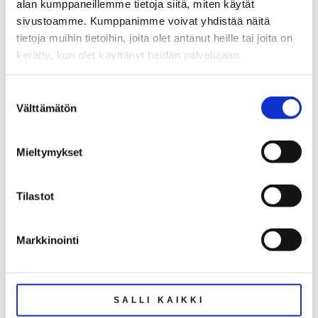
HINTA:
alan kumppaneillemme tietoja siitä, miten käytät
428 700 €
sivustoamme. Kumppanimme voivat yhdistää näitä
tietoja muihin tietoihin, joita olet antanut heille tai joita on
MYYNTIHINTA:
kerätty, kun olet käyttänyt heidän palvelujaan.
133 076 €
YHTIÖVASTIKE:
Suostumuksen
Välttämätön
2 279 €
valinta
( Hoitovastike: 422 € + Rahoitusvastike: 1
857 € )
Mieltymykset
VAPAUTUMINEN:
heti
Tilastot
RAKENNUSVUOSI:
2024
Markkinointi
YLEISKUNTO:
uusi
SALLI KAIKKI
ASUINPINTA-