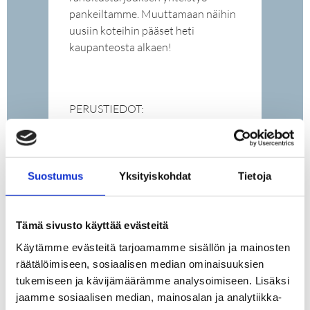
pankeiltamme. Muuttamaan näihin
uusiin koteihin pääset heti
kaupanteosta alkaen!
PERUSTIEDOT:
SIJAINTI:
Tampere Tammela
Suostumus
Yksityiskohdat
Tietoja
Kullervonkatu 12
HUONEISTO:
Kullervonkatu 12 C 116
Tämä sivusto käyttää evästeitä
Käytämme evästeitä tarjoamamme sisällön ja mainosten
TYYPPI:
räätälöimiseen, sosiaalisen median ominaisuuksien
kerrostalo
tukemiseen ja kävijämäärämme analysoimiseen. Lisäksi
VELATON
jaamme sosiaalisen median, mainosalan ja analytiikka-