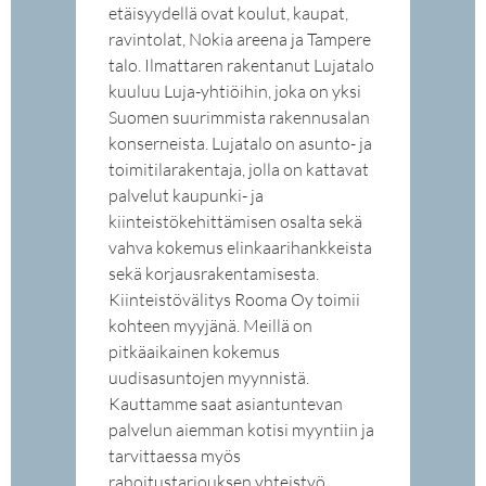
etäisyydellä ovat koulut, kaupat,
ravintolat, Nokia areena ja Tampere
talo. Ilmattaren rakentanut Lujatalo
kuuluu Luja-yhtiöihin, joka on yksi
Suomen suurimmista rakennusalan
konserneista. Lujatalo on asunto- ja
toimitilarakentaja, jolla on kattavat
palvelut kaupunki- ja
kiinteistökehittämisen osalta sekä
vahva kokemus elinkaarihankkeista
sekä korjausrakentamisesta.
Kiinteistövälitys Rooma Oy toimii
kohteen myyjänä. Meillä on
pitkäaikainen kokemus
uudisasuntojen myynnistä.
Kauttamme saat asiantuntevan
palvelun aiemman kotisi myyntiin ja
tarvittaessa myös
rahoitustarjouksen yhteistyö