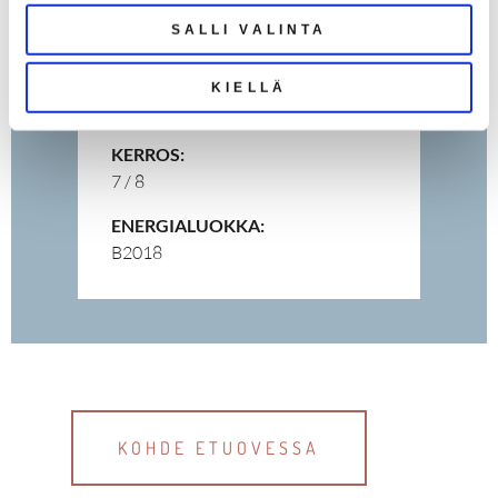
ALA:
SALLI VALINTA
71,0 m²
HUONELUKU:
KIELLÄ
kolmio
KERROS:
7 / 8
ENERGIALUOKKA:
B2018
KOHDE ETUOVESSA