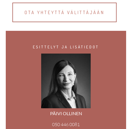
OTA YHTEYTTÄ VÄLITTÄJÄÄN
ESITTELYT JA LISÄTIEDOT
PÄIVI OLLINEN
050 446 0081