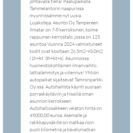
johtavalla tiellä! Paalupaikalla
Tammelantorin naapurissa
myynnissämme nyt uusia
Lujakoteja. Asunto Oy Tampereen
Ilmatar on 7-8 kerroksinen, kolme
rappuinen kerrostalo, jossa on 125
asuntoa Vuonna 2024 valmistuneet
kodit ovat kooltaan 26,5m2-93,0m2
(1h+kt  3h+kt+s). Asunnoissa
huoneistokohtainen ilmanvaihto,
lattialämmitys ja viilennys! Yhtiön
autopaikat sijaitsevat Tamronparkki
Oy:ssä. Autohallista käynti suoraan
porraskäytäviin ja hissillä oman
asunnon kerrokseen.
Autohalliosakkeen velaton hinta on
45000,00 euroa. Asemalle ja
ratikkapysäkille on matkaa noin
puoli kilometriä ja kävelymatkan