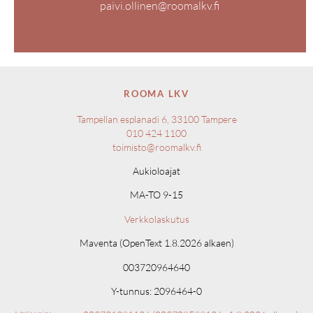
paivi.ollinen@roomalkv.fi
ROOMA LKV
Tampellan esplanadi 6, 33100 Tampere
010 424 1100
toimisto@roomalkv.fi
Aukioloajat
MA-TO 9-15
Verkkolaskutus
Maventa (OpenText 1.8.2026 alkaen)
003720964640
Y-tunnus: 2096464-0