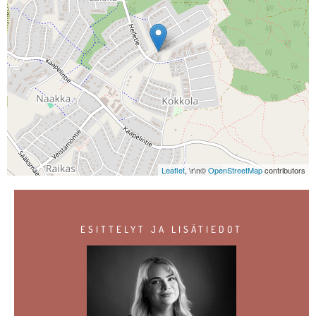
Leaflet
, \r\n©
OpenStreetMap
contributors
ESITTELYT JA LISÄTIEDOT