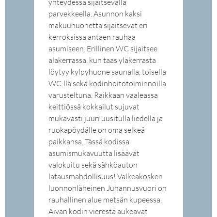
yhteydessä sijaitsevalla
parvekkeella. Asunnon kaksi
makuuhuonetta sijaitsevat eri
kerroksissa antaen rauhaa
asumiseen. Erillinen WC sijaitsee
alakerrassa, kun taas yläkerrasta
löytyy kylpyhuone saunalla, toisella
WC:llä sekä kodinhoitotoiminnoilla
varusteltuna. Raikkaan vaaleassa
keittiössä kokkailut sujuvat
mukavasti juuri uusitulla liedellä ja
ruokapöydälle on oma selkeä
paikkansa. Tässä kodissa
asumismukavuutta lisäävät
valokuitu sekä sähköauton
latausmahdollisuus! Valkeakosken
luonnonläheinen Juhannusvuori on
rauhallinen alue metsän kupeessa.
Aivan kodin vierestä aukeavat