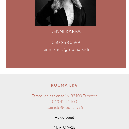
JENNI KARRA
050-358 0599
jenni.karra@roomalkv.fi
ROOMA LKV
Tampellan esplanadi 6, 33100 Tampere
010 424 1100
toimisto@roomalkv.fi
Aukioloajat
MA-TO 9-15