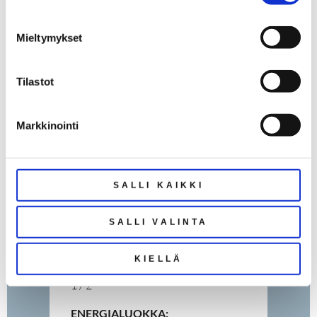
VAPAUTUMINEN:
Mieltymykset
sopimuksen mukaan
RAKENNUSVUOSI:
Tilastot
2006
YLEISKUNTO:
Markkinointi
hyvä
ASUINPINTA-
ALA:
SALLI KAIKKI
89,0 m²
HUONELUKU:
SALLI VALINTA
kolmio
KIELLÄ
KERROS:
1 / 2
ENERGIALUOKKA: