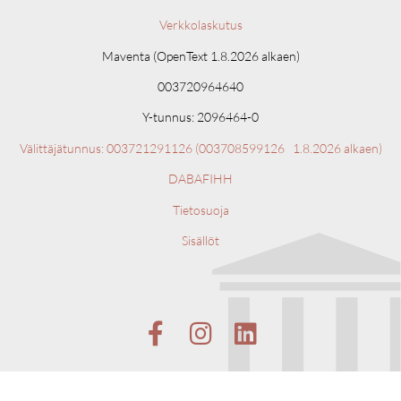
Verkkolaskutus
Maventa (OpenText 1.8.2026 alkaen)
003720964640
Y-tunnus: 2096464-0
Välittäjätunnus: 003721291126 (
003708599126 1.8.2026 alkaen)
DABAFIHH
Tietosuoja
Sisällöt