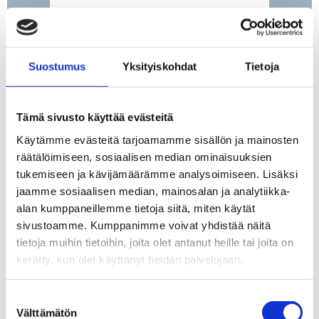
PERUSTIEDOT:
Suostumus
Yksityiskohdat
Tietoja
SIJAINTI:
Valkeakoski Juhannusvuori
Perkiöntie 2C
Tämä sivusto käyttää evästeitä
Käytämme evästeitä tarjoamamme sisällön ja mainosten
HUONEISTO:
räätälöimiseen, sosiaalisen median ominaisuuksien
Perkiöntie 2C A2
tukemiseen ja kävijämäärämme analysoimiseen. Lisäksi
TYYPPI:
jaamme sosiaalisen median, mainosalan ja analytiikka-
rivitalo
alan kumppaneillemme tietoja siitä, miten käytät
sivustoamme. Kumppanimme voivat yhdistää näitä
VELATON
tietoja muihin tietoihin, joita olet antanut heille tai joita on
HINTA:
kerätty, kun olet käyttänyt heidän palvelujaan.
159 000 €
MYYNTIHINTA:
Suostumuksen
Välttämätön
159 000 €
valinta