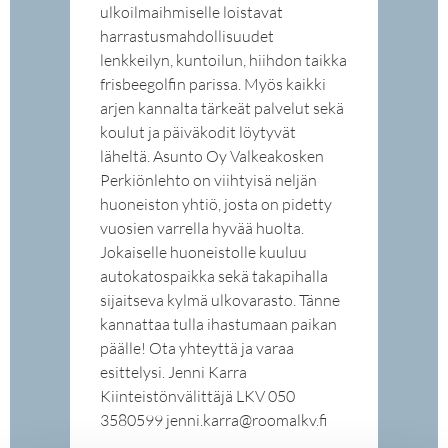
ulkoilmaihmiselle loistavat
harrastusmahdollisuudet
lenkkeilyn, kuntoilun, hiihdon taikka
frisbeegolfin parissa. Myös kaikki
arjen kannalta tärkeät palvelut sekä
koulut ja päiväkodit löytyvät
läheltä. Asunto Oy Valkeakosken
Perkiönlehto on viihtyisä neljän
huoneiston yhtiö, josta on pidetty
vuosien varrella hyvää huolta.
Jokaiselle huoneistolle kuuluu
autokatospaikka sekä takapihalla
sijaitseva kylmä ulkovarasto. Tänne
kannattaa tulla ihastumaan paikan
päälle! Ota yhteyttä ja varaa
esittelysi. Jenni Karra
Kiinteistönvälittäjä LKV 050
3580599 jenni.karra@roomalkv.fi