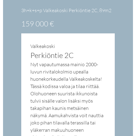
3h+k+s+p Valkeakoski Perkiöntie 2C, 89m2
159 000 €
Valkeakoski
Perkiöntie 2C
Nyt vapautumassa mainio 2000-
luvun rivitalokolmio upealla
huonekorkeudella Valkeakoskelta!
Tässä kodissa valoa ja tilaa riittää.
Olohuoneen suurista ikkunoista
tulvii sisälle valon lisäksi myös
takapihan kaunis metsäinen
näkymä. Aamukahvista voit nauttia
joko pihan tilavalla terassilla tai
yläkerran makuuhuoneen